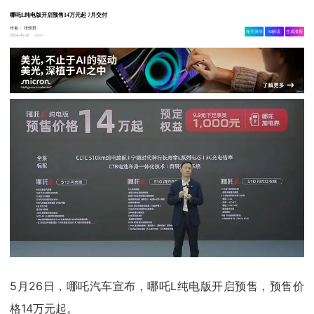
哪吒L纯电版开启预售14万元起 7月交付
作者：
张轶群
相关舆情
AI解读
生成海报
4w
2024-05-26
5月26日，哪吒汽车宣布，哪吒L纯电版开启预售，预售价
格14万元起。