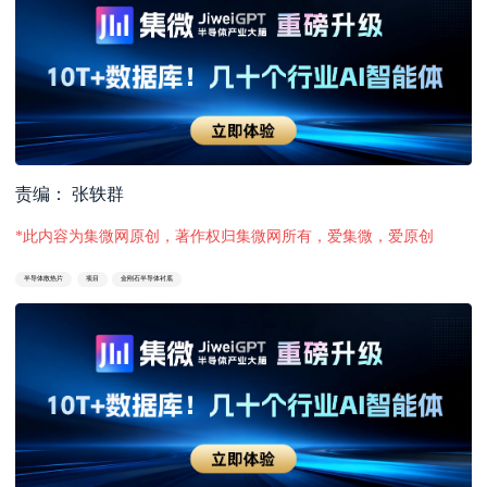
责编： 张轶群
*此内容为集微网原创，著作权归集微网所有，爱集微，爱原创
半导体散热片
项目
金刚石半导体衬底