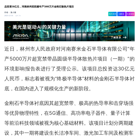
总投资30亿元，河南林州拟投建年产5000万片金刚石散热片项目
作者：
集小微
相关舆情
AI解读
生成海报
4.3w
2025-12-16
近日，林州市人民政府对河南赛米金石半导体有限公司“年
产5000万片超宽禁带晶圆级半导体散热片项目（一期）”的
环境影响报告表进行了受理公示。该项目总投资达30亿元
人民币，标志着被视为“终极半导体”材料的金刚石半导体衬
底，在国内进入了规模化生产的新阶段。
金刚石半导体衬底因其超宽禁带、极高的热导率和击穿场强
等优异物理特性，在5G通信、高功率电子器件、量子计算
等前沿科技领域被视为核心基础材料。该项目计划分两期建
设，其中一期将建设生长洁净车间、激光加工车间及检测车