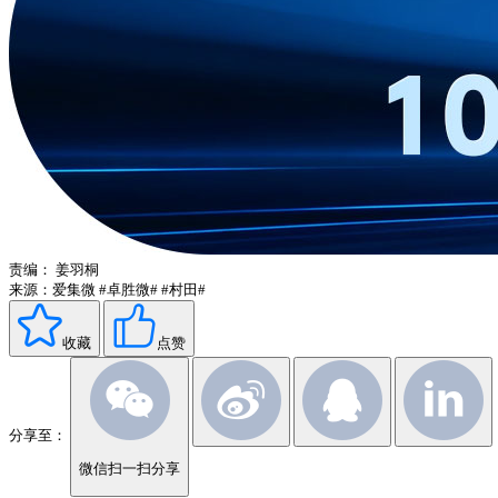
责编：
姜羽桐
来源：爱集微
#卓胜微#
#村田#
收藏
点赞
分享至：
微信扫一扫分享