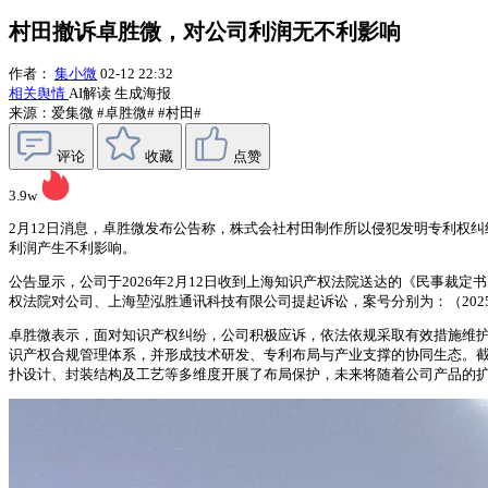
村田撤诉卓胜微，对公司利润无不利影响
作者：
集小微
02-12 22:32
相关舆情
AI解读
生成海报
来源：爱集微
#卓胜微#
#村田#
评论
收藏
点赞
3.9w
2月12日消息，卓胜微发布公告称，株式会社村田制作所以侵犯发明专利权
利润产生不利影响。
公告显示，公司于2026年2月12日收到上海知识产权法院送达的《民事裁定
权法院对公司、上海堃泓胜通讯科技有限公司提起诉讼，案号分别为：（2025）沪 73
卓胜微表示，面对知识产权纠纷，公司积极应诉，依法依规采取有效措施维
识产权合规管理体系，并形成技术研发、专利布局与产业支撑的协同生态。截至 2
扑设计、封装结构及工艺等多维度开展了布局保护，未来将随着公司产品的