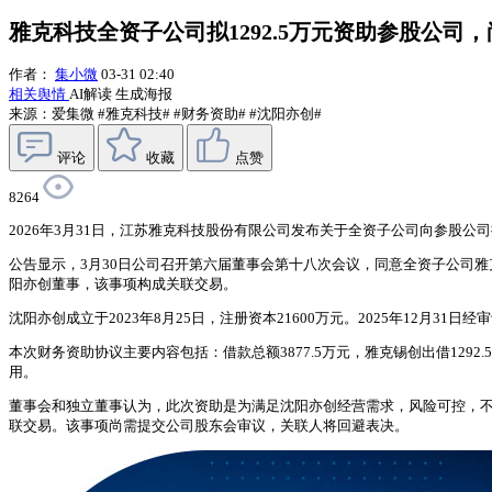
雅克科技全资子公司拟1292.5万元资助参股公司
作者：
集小微
03-31 02:40
相关舆情
AI解读
生成海报
来源：爱集微
#雅克科技#
#财务资助#
#沈阳亦创#
评论
收藏
点赞
8264
2026年3月31日，江苏雅克科技股份有限公司发布关于全资子公司向参股公
公告显示，3月30日公司召开第六届董事会第十八次会议，同意全资子公司雅克锡
阳亦创董事，该事项构成关联交易。
沈阳亦创成立于2023年8月25日，注册资本21600万元。2025年12月31日经
本次财务资助协议主要内容包括：借款总额3877.5万元，雅克锡创出借12
用。
董事会和独立董事认为，此次资助是为满足沈阳亦创经营需求，风险可控，不会对公
联交易。该事项尚需提交公司股东会审议，关联人将回避表决。