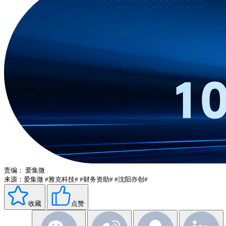
责编：
爱集微
来源：爱集微
#雅克科技#
#财务资助#
#沈阳亦创#
收藏
点赞