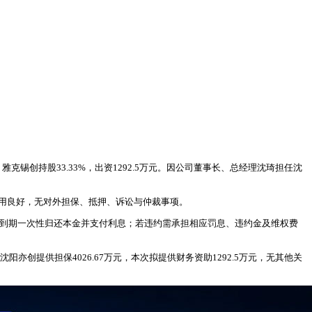
锡创持股33.33%，出资1292.5万元。因公司董事长、总经理沈琦担任沈
。该公司信用良好，无对外担保、抵押、诉讼与仲裁事项。
经营；到期一次性归还本金并支付利息；若违约需承担相应罚息、违约金及维权费
创提供担保4026.67万元，本次拟提供财务资助1292.5万元，无其他关