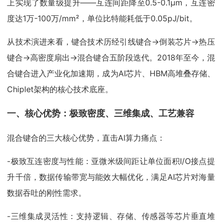
上实现了数量级提升——互连间距降至0.5-0.1μm，互连密
度达1万-100万/mm²，单位比特能耗低于0.05pJ/bit。
从技术演进来看，键合技术历经引线键合→倒装芯片→热压
键合→高密度扇出→混合键合五阶段迭代。2018年至今，混
合键合进入产业化加速期，成为AI芯片、HBM高堆叠存储、
Chiplet架构的核心技术底座。
一、核心优势：极致密度、三维集成、工艺兼容
混合键合的三大核心优势，直击AI算力痛点：
-极致互连密度与性能：亚微米级间距让单位面积I/O接点提
升千倍，数据传输带宽与能效大幅优化，满足AI芯片对海量
数据吞吐的刚性需求。
-三维集成灵活性：支持逻辑、存储、传感器等芯片垂直堆