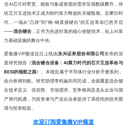
当AI芯片对带宽、能效与集成密度的需求呈指数级攀升，传
统芯片互连技术正成为制约算力释放的关键瓶颈。后摩尔时
代，一场从“凸块”到“铜-铜直接键合”的互连革命已然开启
——
混合键合
，正作为先进封装的核心使能技术，站上AI算
力基础设施的舞台中央。
爱集微VIP频道近日上线由
东兴证券股份有限公司
发布的深
度研究报告《
混合键合设备：AI算力时代的芯片互连革命与
BESI的领航之路
》。本报告属于半导体行业分析手册系列，
由分析师刘航、研究助理李科融共同完成，全面覆盖混合键
合技术定义、优劣势、市场需求、竞争格局及龙头企业与国
产替代机遇，为投资者与产业从业者提供了系统性的技术图
谱与投资框架。
欢迎订阅爱集微VIP频道