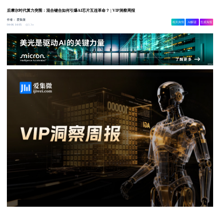
后摩尔时代算力突围：混合键合如何引爆AI芯片互连革命？ | VIP洞察周报
作者：
爱集微
相关舆情
AI解读
生成海报
3.3w
04-06 14:05