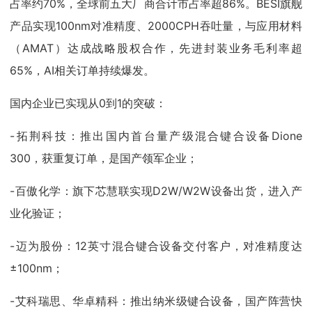
占率约70%，全球前五大厂商合计市占率超86%。BESI旗舰
产品实现100nm对准精度、2000CPH吞吐量，与应用材料
（AMAT）达成战略股权合作，先进封装业务毛利率超
65%，AI相关订单持续爆发。
国内企业已实现从0到1的突破：
-拓荆科技：推出国内首台量产级混合键合设备Dione
300，获重复订单，是国产领军企业；
-百傲化学：旗下芯慧联实现D2W/W2W设备出货，进入产
业化验证；
-迈为股份：12英寸混合键合设备交付客户，对准精度达
±100nm；
-艾科瑞思、华卓精科：推出纳米级键合设备，国产阵营快