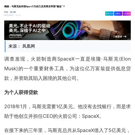
揭秘：马斯克如何借SpaceX为自己及其商业帝国“输血”？
作者：
集小微
相关舆情
AI解读
生成海报
1.8w
04-25 08:05
来源： 凤凰网
调查发现，火箭制造商SpaceX一直是埃隆·马斯克(Elon
Musk)的一个重要财务工具，为这位亿万富翁提供低息贷
款，并资助其陷入困境的其他公司。
为个人获得贷款
2018年1月，马斯克需要1亿美元。他没有去找银行，而是求
助于他创立并担任CEO的火箭公司：SpaceX。
在接下来的三年里，马斯克总共从SpaceX借入了5亿美元，