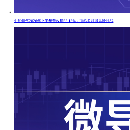
中船特气2026年上半年营收增83.13%，面临多领域风险挑战