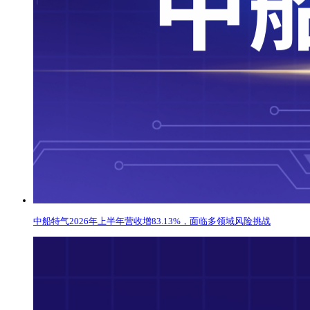
中船特气2026年上半年营收增83.13%，面临多领域风险挑战