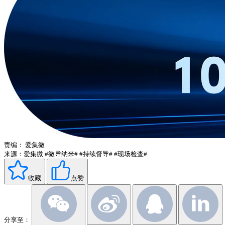
责编：
爱集微
来源：爱集微
#微导纳米#
#持续督导#
#现场检查#
收藏
点赞
分享至：