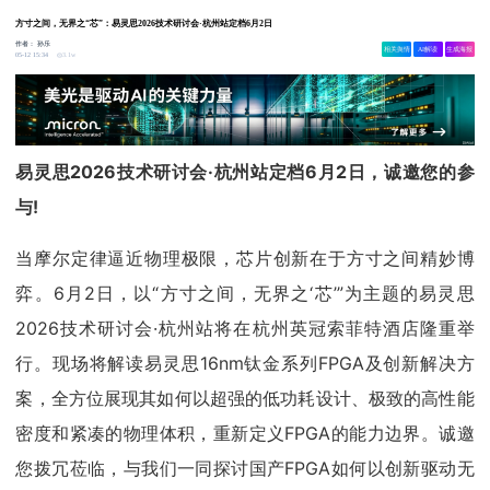
方寸之间，无界之“芯”：易灵思2026技术研讨会·杭州站定档6月2日
作者：
孙乐
相关舆情
AI解读
生成海报
3.1w
05-12 15:34
易灵思2026技术研讨会·杭州站
定档6月2日，
诚邀您的参
与!
当摩尔定律逼近物理极限，芯片创新在于方寸之间精妙博
弈。6月2日，以“方寸之间，无界之‘芯’”为主题的易灵思
2026技术研讨会·杭州站将在杭州英冠索菲特酒店隆重举
行。现场将解读易灵思16nm钛金系列FPGA及创新解决方
案，全方位展现其如何以超强的低功耗设计、极致的高性能
密度和紧凑的物理体积，重新定义FPGA的能力边界。诚邀
您拨冗莅临，与我们一同探讨国产FPGA如何以创新驱动无