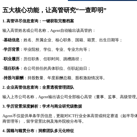
五大核心功能，让高管研究“一查即明”
1. 高管详尽信息查询：一键获取完整档案
输入高管姓名或公司名称，Agent自动输出该高管的：
-
基础信息
：姓名、所属企业、核心职务、国籍、籍贯、出生日期等；
-
学历背景
：毕业院校、学位、专业、专业方向等；
-
职业履历
：历任职务、任职时间、跳槽路径；
-
现任职务
：在公司担任的具体职位、任职起始日；
-
持股与薪酬
：持股数量、年度薪酬总额、股权激励情况等。
2. 企业高管信息查询：全景透视管理团队
输入上市公司名称，Agent输出该公司全部核心高管（董事、监事、高级
3. 学历背景深度解析：学术与商业研究级数据
Agent不仅提供单条学历信息，更能对ICT行业全体高管或特定赛道（如半
商管理等），留学背景比例及海外院校分布等。
4. 国籍与籍贯分布：洞察团队多元化特征