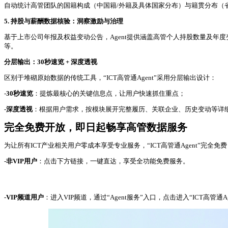
自动统计高管团队的国籍构成（中国籍/外籍及具体国家分布）与籍贯分布（
5. 持股与薪酬数据核验：洞察激励与治理
基于上市公司年报及权益变动公告，Agent提供涵盖高管个人持股数量及
等。
分层输出：30秒速览 + 深度透视
区别于堆砌原始数据的传统工具，“ICT高管通Agent”采用分层输出设计：
-
30秒速览
：提炼最核心的关键信息点，让用户快速抓住重点；
-
深度透视
：根据用户需求，按模块展开完整履历、关联企业、历史变动等详
完全免费开放，即日起畅享高管数据服务
为让所有ICT产业相关用户零成本享受专业服务，“ICT高管通Agent”完全
-
非VIP用户
：点击下方链接，一键直达，享受全功能免费服务。
-
VIP频道用户
：进入VIP频道，通过“Agent服务”入口，点击进入“ICT高管通A