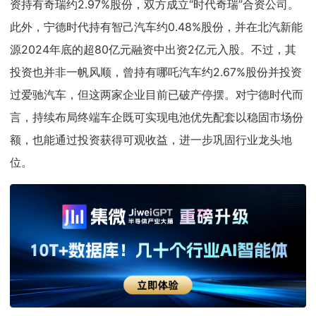
资持有奇瑞约2.97%股份，双方成立“时代奇瑞”合资公司。
此外，宁德时代持有智己汽车约0.48%股份，并在北汽新能
源2024年底的超80亿元融资中出资2亿元入股。不过，其
投资也并非一帆风顺，曾持有哪吒汽车约2.67%股份并投资
过爱驰汽车，但这两家企业目前已破产停摆。对宁德时代而
言，持续布局终端车企既可实现电池优先配套以稳固市场份
额，也能通过投资获得可观收益，进一步巩固行业龙头地
位。