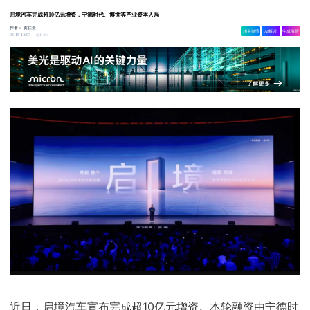
启境汽车完成超10亿元增资，宁德时代、博世等产业资本入局
作者：
黄仁贵
相关舆情
AI解读
生成海报
1.4w
05-15 14:07
近日，启境汽车宣布完成超10亿元增资。本轮融资由宁德时