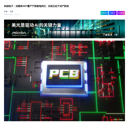
则成电子：光模块SMT量产产线落地武汉，目前正处于试产阶段
作者：
日新
相关舆情
AI解读
生成海报
1.7w
05-15 22:26