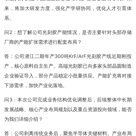
来，将加大研发力度，强化产学研协同，优化人才引育体
系。
问2：想了解公司光刻胶产能情况，是否主要针对头部存储
厂商的产能扩张需求进行配套布局？
答：公司潜江二期年产300吨KrF/ArF光刻胶产线近期刚投
产，核心原料自主生产。高端光刻胶已向多家头部晶圆制造
企业验证导入，部分产品稳定小批量供应。产能扩充将对接
下游需求，加快产业化落地。
问3：本次公司完成业务结构优化调整后，后续整体中长期
发展战略、核心产业布局规划以及重点资源投向领域，能否
为我们详细介绍？
答：公司剥离传统业务后，聚焦半导体关键材料。产业布局