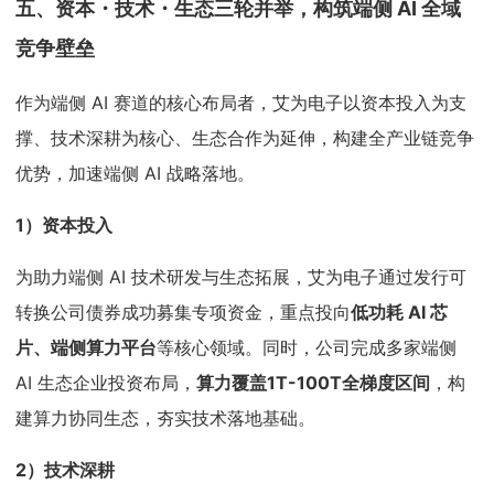
五、资本・技术・生态三轮并举，构筑端侧 AI 全域
竞争壁垒
作为端侧 AI 赛道的核心布局者，艾为电子以资本投入为支
撑、技术深耕为核心、生态合作为延伸，构建全产业链竞争
优势，加速端侧 AI 战略落地。
1）资本投入
为助力端侧 AI 技术研发与生态拓展，艾为电子通过发行可
转换公司债券成功募集专项资金，重点投向
低功耗 AI 芯
片、端侧算力平台
等核心领域。同时，公司完成多家端侧
AI 生态企业投资布局，
算力覆盖1T-100T全梯度区间
，构
建算力协同生态，夯实技术落地基础。
2）技术深耕