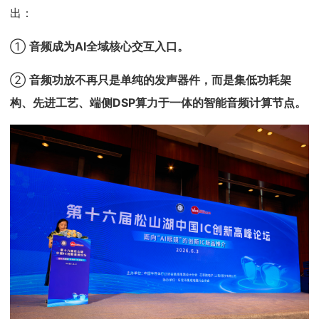
出：
①
音频成为
AI全域核心交互入口
。
②
音频功放不再只是单纯的发声器件，
而是集低功耗架
构、先进
工艺
、端侧DSP算力于一体的智能音频计算节点
。