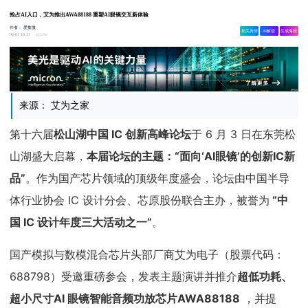
抢占AI入口，艾为推出AWA88188 重塑AI眼镜交互新体验
作者：
爱集微
相关舆情
AI解读
生成海报
3.8w
06-03 10:31
来源： 艾为之家
第十六届
松山湖中国 IC 创新高峰论坛
于 6 月 3 日在东莞松
山湖盛大启幕，
本届论坛的主题：“面向‘AI眼镜’的创新IC新
品”
。作为国产芯片领域的顶级年度盛会，论坛由中国半导
体行业协会 IC 设计分会、芯原股份联合主办，被誉为
“中
国 IC 设计年度三大活动之一”
。
国产模拟与数模混合芯片头部厂商艾为电子（股票代码：
688798）受邀重磅参会，发表主题演讲并推介
超低功耗、
超小尺寸AI 眼镜智能音频功放芯片
AWA88188
，并提