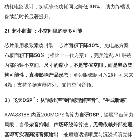
功耗电路设计，实现静态功耗同比降低
36%
，助力终端设
备续航时长显著提升。
2) 超小封装 ：小空间里的更多可能
芯片采用极致紧凑封装，芯片面积
下降40%
、免电感方案
布板面积
下降50%
（相比上一代方案），完美适配 AI 眼镜
内部的狭小空间。
尺寸的缩小，不是节省空间，而是释放架
构可能性，直接影响产品形态
：单边眼镜腿可放2颗 → 未来
4颗；支持多扬声器阵列、支持空间音频。
™
3）飞天DSP
：从“能出声”到“能理解声音”、“生成听感”
AWA88188 内置200MCPS高算力
自研DSP
，摆脱平台算力
局限，自带
杂音抑制、声场环绕
等算法
，
无需依赖外部处理
器即可实现高清音频输出
，兼顾通话清晰度与沉浸式听觉体