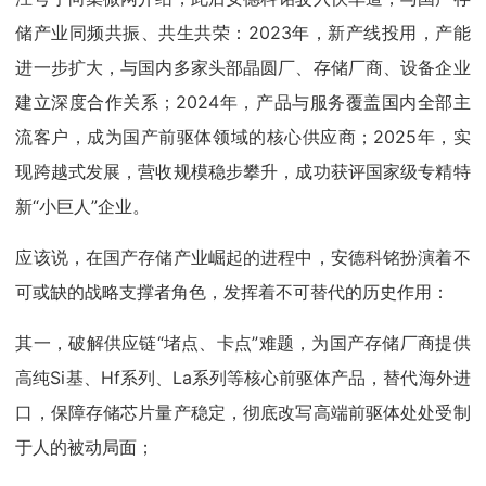
储产业同频共振、共生共荣：2023年，新产线投用，产能
进一步扩大，与国内多家头部晶圆厂、存储厂商、设备企业
建立深度合作关系；2024年，产品与服务覆盖国内全部主
流客户，成为国产前驱体领域的核心供应商；2025年，实
现跨越式发展，营收规模稳步攀升，成功获评国家级专精特
新“小巨人”企业。
应该说，在国产存储产业崛起的进程中，安德科铭扮演着不
可或缺的战略支撑者角色，发挥着不可替代的历史作用：
其一，破解供应链“堵点、卡点”难题，为国产存储厂商提供
高纯Si基、Hf系列、La系列等核心前驱体产品，替代海外进
口，保障存储芯片量产稳定，彻底改写高端前驱体处处受制
于人的被动局面；