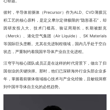
心命题。
彼时，半导体前驱体（Precursor）作为ALD、CVD薄膜沉
积工艺的核心原料，是定义摩尔定律极限的“隐形基石”，却
因研发投入大、技术门槛高、验证周期长，长期被默克
（Merck）、液化空气集团（Air Liquide）、SK Materials
等国际巨头垄断。尤其在先进制程领域，国内几乎处于空白
状态，严重制约着我国半导体产业自主化进程。
汪穹宇与核心团队成员正是在这样的时代背景下，做出了归
国创业的关键抉择。那时，他们已深耕海外行业头部企业多
年，掌握着前驱体领域核心技术与产业化经验，且敏锐洞察
到中国半导体自主化的必然趋势。