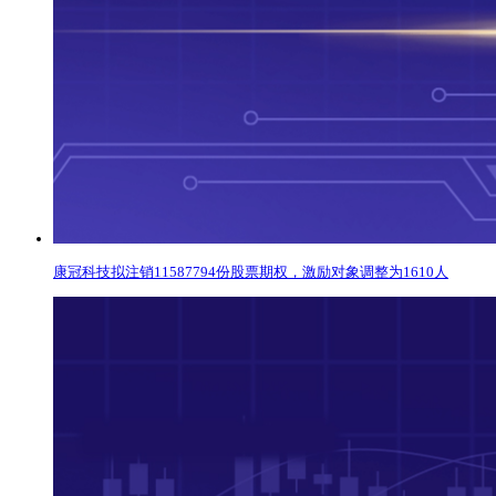
康冠科技拟注销11587794份股票期权，激励对象调整为1610人