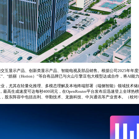
互显示产品、创新类显示产品、智能电视及部品销售。根据公司2025年年度报
KTC”、“皓丽（Horion）”等自有品牌已与火山引擎豆包大模型达成合作，将A
尤其在轻量化推理、多模态理解及本地终端部署（端侧智能）领域技术储备扎实。2
110亿，最高生成速度可达每秒400词元，在OpenRouter平台发布后迅速
消息，股东阵容中包括吉利、华勤技术、龙旗科技、中兴通讯等产业资本。（校对