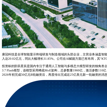
康冠科技是全球智能显示终端研发与制造领域的头部企业，主营业务涵盖智能交
入达20.02亿元，同比大幅增长31.85%。公司在AI赋能方面已有布局，其“
投资标的阶跃星辰是国内专注于通用人工智能与多模态大模型研发的独角兽企业，
3.7 Flash模型，该模型采用稀疏MoE架构，总参数量1960亿，激活参数
2026年初完成50亿元B轮融资后，再度传出完成近25亿美元新一轮融资的