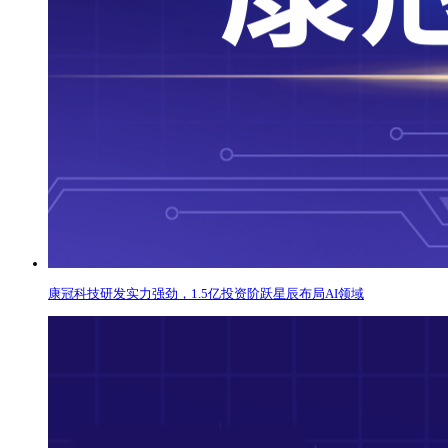
康冠科技研发实力强劲，1.5亿投资阶跃星辰布局AI领域