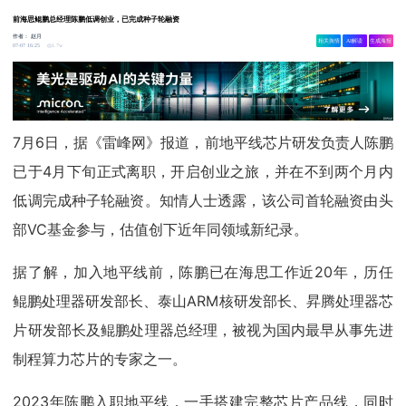
前海思鲲鹏总经理陈鹏低调创业，已完成种子轮融资
作者：
赵月
相关舆情
AI解读
生成海报
1.7w
07-07 16:25
7月6日，据《雷峰网》报道，前地平线芯片研发负责人陈鹏
已于4月下旬正式离职，开启创业之旅，并在不到两个月内
低调完成种子轮融资。知情人士透露，该公司首轮融资由头
部VC基金参与，估值创下近年同领域新纪录。
据了解，加入地平线前，陈鹏已在海思工作近20年，历任
鲲鹏处理器研发部长、泰山ARM核研发部长、昇腾处理器芯
片研发部长及鲲鹏处理器总经理，被视为国内最早从事先进
制程算力芯片的专家之一。
2023年陈鹏入职地平线，一手搭建完整芯片产品线，同时