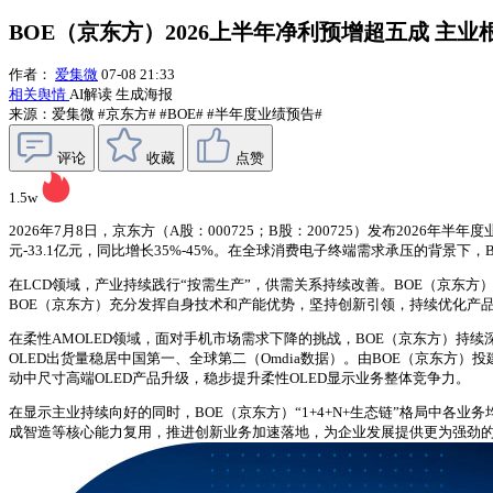
BOE（京东方）2026上半年净利预增超五成 主
作者：
爱集微
07-08 21:33
相关舆情
AI解读
生成海报
来源：爱集微
#京东方#
#BOE#
#半年度业绩预告#
评论
收藏
点赞
1.5w
2026年7月8日，京东方（A股：000725；B股：200725）发布2026
元-33.1亿元，同比增长35%-45%。在全球消费电子终端需求承压的背景下
在LCD领域，产业持续践行“按需生产”，供需关系持续改善。BOE（京东方
BOE（京东方）充分发挥自身技术和产能优势，坚持创新引领，持续优化产
在柔性AMOLED领域，面对手机市场需求下降的挑战，BOE（京东方）持续深
OLED出货量稳居中国第一、全球第二（Omdia数据）。由BOE（京东方）投
动中尺寸高端OLED产品升级，稳步提升柔性OLED显示业务整体竞争力。
在显示主业持续向好的同时，BOE（京东方）“1+4+N+生态链”格局中各
成智造等核心能力复用，推进创新业务加速落地，为企业发展提供更为强劲