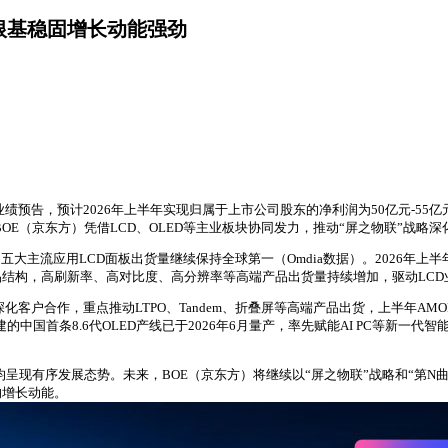
业根基稳固增长动能强劲
年半年度业绩预告，预计2026年上半年实现归属于上市公司股东的净利润为50亿元-55
，BOE（京东方）凭借LCD、OLED等主业板块协同发力，推动“屏之物联”战
）五大主流应用LCD面板出货量继续保持全球第一（Omdia数据）。2026年
品结构，高刷新率、高对比度、高分辨率等高端产品出货量持续增加，驱动LC
化客户合作，重点推动LTPO、Tandem、折叠屏等高端产品出货，上半年AMO
建的中国首条8.6代OLED产线已于2026年6月量产，率先赋能AI PC等新
业务均呈现有序发展态势。未来，BOE（京东方）将继续以“屏之物联”战略和“
的增长动能。