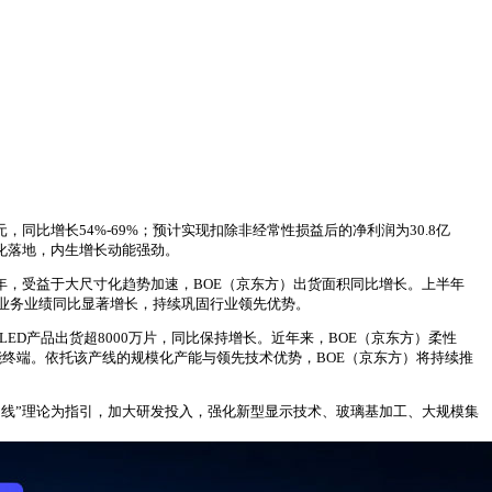
亿元，同比增长54%-69%；预计实现扣除非经常性损益后的净利润为30.8亿
略深化落地，内生增长动能强劲。
上半年，受益于大尺寸化趋势加速，BOE（京东方）出货面积同比增长。上半年
D业务业绩同比显著增长，持续巩固行业领先优势。
LED产品出货超8000万片，同比保持增长。近年来，BOE（京东方）柔性
一代智能终端。依托该产线的规模化产能与领先技术优势，BOE（京东方）将持续推
第N曲线”理论为指引，加大研发投入，强化新型显示技术、玻璃基加工、大规模集