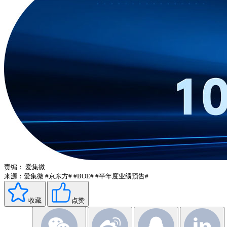
责编：
爱集微
来源：爱集微
#京东方#
#BOE#
#半年度业绩预告#
收藏
点赞