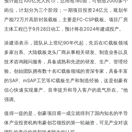
预计超过100亿元人民币，总用地180亩，可创造2000多个
岗位，计划分为三个阶段；一期项目投资24亿元，规划年
产能72万片高阶封装载板，主要是FC-CSP载板。项目厂房
主体工程已于9月28日动工，预计将在2024年建成投产。
涂建添表示，团队从上世纪90年代起，先后在IC载板领域
多家台系、大陆载板龙头厂商从事相关研发、制造业务以及
技术咨询顾问服务，具备成熟和先进的研发、生产、管理经
验。创始团队拥有数十名IC载板领域的资深专家，具备丰富
的SAP、mSAP工艺等IC载板生产和制造经验，这是创豪有
信心快速实现量产、良率提升和导入客户的底气所在。”他
强调。
值得一提的是，创豪项目甫一成立就得到了国内知名的半导
体产业投资机构韦豪创芯领投的第一轮融资，可见产业对该