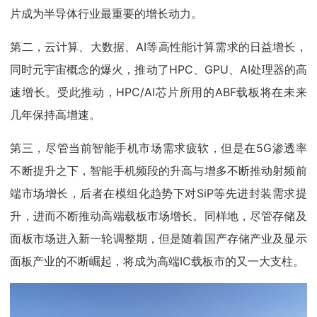
片成为半导体行业最重要的增长动力。
第二，云计算、大数据、AI等高性能计算需求的日益增长，
同时元宇宙概念的爆火，推动了HPC、GPU、AI处理器的高
速增长。受此推动，HPC/AI芯片所用的ABF载板将在未来
几年保持高增速。
第三，尽管当前智能手机市场需求疲软，但是在5G渗透率
不断提升之下，智能手机频段的升高与增多不断推动射频前
端市场增长，后者在模组化趋势下对SiP等先进封装需求提
升，进而不断推动高端载板市场增长。同样地，尽管存储及
面板市场进入新一轮调整期，但是随着国产存储产业及显示
面板产业的不断崛起，将成为高端IC载板市的又一大支柱。