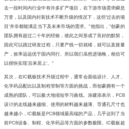
去一段时间内行业中有许多扩产项目，在下游市场需求瞬息
万变，以及国内封装技术不断升级的情况下，这些‘过去的项
目’并非都能满足当下及未来市场的需求。”他指出，“创豪的
团队拥有超过二十年的经验，彼此之间形成了良好的默契，
因此可以跳过研发过程，只要产线一切就绪，就可以直接量
产，效率远远优于国内同行。所以我们虽然进场晚，相信可
以很快实现‘后来居上’。”
其次，在IC载板技术升级过程中，通常会面临设计、人才、
化学药品配比以及制程管制等方面的挑战，而创豪拥有一个
成熟的团队，可以极大地缩短学习曲线。涂建添表示，PCB
设计的走线越来越细、使用的材料越来越薄、导通孔尺寸也
越来越小，IC载板是PCB领域最高端的产品，几乎达到了当
前PCB设备、制程、化学药品等方面的参数极限。IC载板超