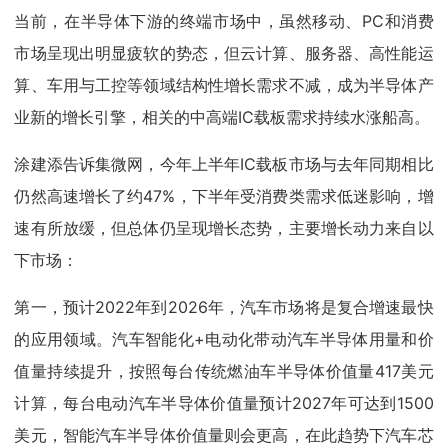
当前，在半导体下游的终端市场中，虽然移动、PC和消费
市场呈现出明显疲软的势态，但云计算、服务器、高性能运
算、车用与工控等领域结构性增长需求不减，成为半导体产
业新的增长引擎，相关的中高端IC载板需求持续水涨船高。
涂建添告诉集微网，今年上半年IC载板市场与去年同期相比
仍然高速增长了约47%，下半年受消费类需求低迷影响，增
速有所放缓，但总体仍呈现增长态势，主要增长动力来自以
下市场：
第一，预计2022年到2026年，汽车市场将是复合增速最快
的应用领域。汽车智能化+电动化带动汽车半导体用量和价
值量持续提升，按照每台传统燃油车半导体价值量417美元
计算，每台电动汽车半导体价值量预计2027年可达到1500
美元，智能汽车半导体价值量则会更高，在此趋势下汽车芯