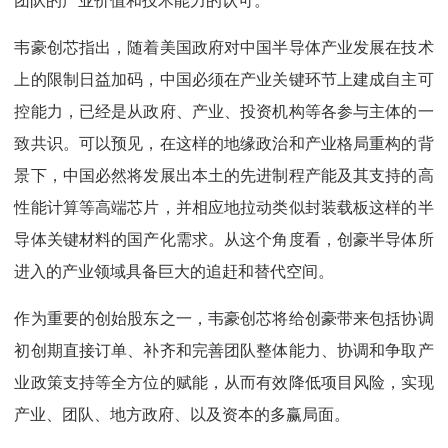
团队的产业价值和技术能力的认可。
韦豪创芯指出，随着美国政府对中国半导体产业发展在技术
上的限制日益加码，中国必须在产业关键环节上建成自主可
控能力，已经是从政府、产业、投资机构等各参与主体的一
致共识。可以预见，在这样的地缘政治和产业格局重构的背
景下，中国必然将发展出本土的先进制程产能及其支持的高
性能计算等高端芯片，并相应地拉动类似封装载板这样的半
导体关键材料的国产化需求。从这个角度看，创豪半导体所
进入的产业领域具备巨大的追赶和替代空间。
作为重要的创始股东之一，韦豪创芯将给创豪带来包括协调
初创期直接订单、补齐和完善团队整体能力、协调和争取产
业政策支持等全方位的赋能，从而有效降低项目风险，实现
产业、团队、地方政府、以及资本的多赢局面。