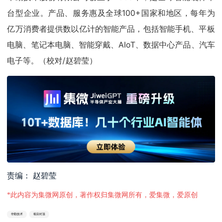
台型企业。产品、服务惠及全球100+国家和地区，每年为
亿万消费者提供数以亿计的智能产品，包括智能手机、平板
电脑、笔记本电脑、智能穿戴、AIoT、数据中心产品、汽车
电子等。（校对/赵碧莹）
责编： 赵碧莹
*此内容为集微网原创，著作权归集微网所有，爱集微，爱原创
华勤技术
项目封顶