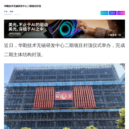
华勤技术无锡研发中心二期项目封顶
作者：
魏健
相关舆情
AI解读
生成海报
13.5w
2023-06-14
近日，华勤技术无锡研发中心二期项目封顶仪式举办，完成
二期主体结构封顶。