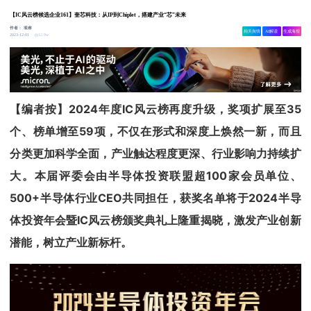
【IC风云榜候选企业161】奎芯科技：从IP到Chiplet，搭建产业“芯”未来
作者：
项睿
相关舆情
AI解读
生成海报
12.9w
2023-12-01
【编者按】2024年度IC风云榜再度升级，奖项扩展至35
个、榜单增至59项，不仅在形式和深度上焕然一新，而且
分类更加科学全面，产业触达程度更深、行业影响力持续扩
大。本届评委会由半导体投资联盟超100家会员单位、
500+半导体行业CEO共同担任，获奖名单将于2024半导
体投资年会暨IC风云榜颁奖典礼上隆重揭晓，激发产业创新
潜能，树立产业新标杆。