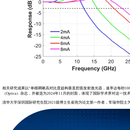
相关研究成果以“单模啁啾高对比度超构垂直腔面发射激光器，速率达每秒106吉比特的四电平脉冲幅度调制”
（Optica）杂志，并被选为2024年11月的封面，体现了国际学术界对这
清华大学深圳国际研究生院2021级博士生崔尧为论文第一作者，常瑞华院