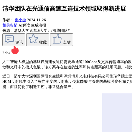
清华团队在光通信高速互连技术领域取得新进展
作者：
集小微
2024-11-26
相关舆情
AI解读
生成海报
来源：清华大学
#清华大学#
#清华团队#
评论
收藏
点赞
2.9w
人工智能大模型的基础设施建设迫切需要单通道100Gbps及更高传输速率
散和光纤中的模式色散，该方案存在信道的速率和传输距离的瓶颈问题。相比
近日，清华大学深圳国际研究生院和深圳博升光电科技有限公司常瑞华院士团队提出了一种
HCM反射镜中引入了横向渐变的反射率，使其能够与激光的基模强度分布更
能，而且简化了制造工艺，非常适合量产。