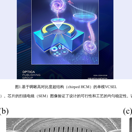
图1.基于啁啾高对比度超结构（chirped HCM）的单模VCSEL
分析（图2）。芯片的扫描电镜（SEM）图像验证了设计的可行性和工艺的均匀稳定