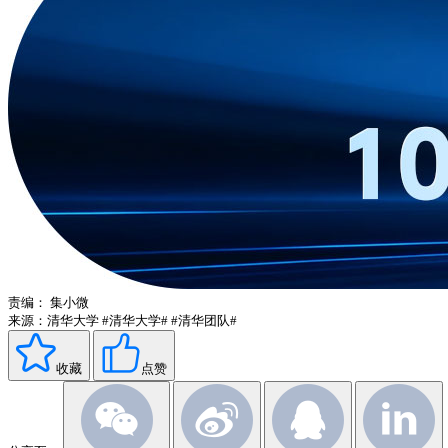
责编：
集小微
来源：清华大学
#清华大学#
#清华团队#
收藏
点赞