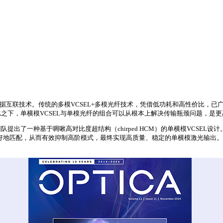
的数据互联技术。传统的多模VCSEL+多模光纤技术，凭借低功耗和高性价比，
之下，单横模VCSEL与单模光纤的组合可以从根本上解决传输瓶颈问题，是
基于啁啾高对比度超结构（chirped HCM）的单横模VCSEL设计。该设计提
好地匹配，从而有效抑制高阶模式，最终实现高质量、稳定的单横模激光输出。