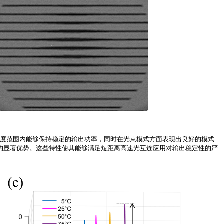
°C的温度范围内能够保持稳定的输出功率，同时在光束模式方面表现出良好的模式
性方面的显著优势。这些特性使其能够满足短距离高速光互连应用对输出稳定性的严