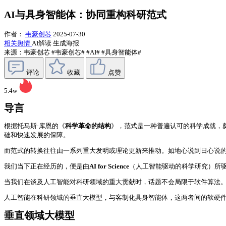
AI与具身智能体：协同重构科研范式
作者：
韦豪创芯
2025-07-30
相关舆情
AI解读
生成海报
来源：韦豪创芯
#韦豪创芯#
#AI#
#具身智能体#
评论
收藏
点赞
5.4w
导言
根据托马斯·库恩的《
科学革命的结构
》，范式是一种普遍认可的科学成就，
础和快速发展的保障。
而范式的转换往往由一系列重大发明或理论更新来推动。如地心说到日心说
我们当下正在经历的，便是由
AI for Science
（人工智能驱动的科学研究）所
当我们在谈及人工智能对科研领域的重大贡献时，话题不会局限于软件算法。如
人工智能在科研领域的垂直大模型，与客制化具身智能体，这两者间的软硬
垂直领域大模型