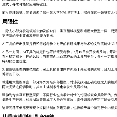
形式，寻求可能的应用突破口。
前沿物理领域，笔者访谈了加州某大学的物理学博士，据悉在这一领域暂无代
局限性
1. 除去小部分极端领域未触及的缺口，垂直领域模型和通用大模型一样，易
更严苛的专业要求和辨识能力要求。
AI工具的产出质量是否经得起考验？对应的科研成果与学术论文到底能让“科
2. 另一方面，AI工具的稳定性也开始遭受考验，7月19日有开发者反馈，
在不稳定和不可控的风险；当前市面上百花齐放的工具与平台，并不一定都具
待AI的自主优化。
3. 在道德伦理的规范层面，AI工具的界限同样仰赖于开发者的调校，且A
博弈的干涉。
就通用大模型而言，部分海外知名头部模型，对涉及政治正确或犹太人的相
两大党派之间切换时，其自主规制条件也会发生灵活松动。
延伸到专有垂直模型层面，不同行业也有着针对性的伦理或安全风险评估。
危险生产环境，如果AI决策造成了人身危害事故，责任归属的界定可能会引
这些问题不但需要宏观上道德法制的跟进完善，也依赖于每个特定行业内相