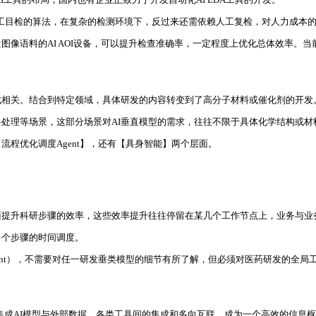
人工目检的算法，在复杂的检测环境下，反过来还需依赖人工复检，对人力成本
像语料的AI AOI设备，可以提升检查准确率，一定程度上优化总体效率。当
成相关。结合到特定领域，具体研发的内容转变到了高分子材料或催化剂的开发
处理等场景，这部分场景对AI垂直模型的需求，往往不限于具体化学结构或
流程优化调度Agent】，还有【具身智能】两个层面。
面提升科研步骤的效率，这些效率提升往往停留在某几个工作节点上，业务与业
多个步骤的时间调度。
ent），不需要对任一研发垂类模型的细节有所了解，但必须对医药研发的全
源协议，用于集成AI模型与外部数据、各类工具间的集成和多向互联，成为一个高效的信息