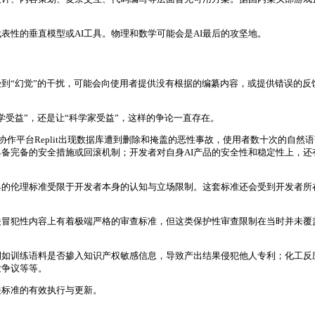
表性的垂直模型或AI工具。物理和数学可能会是AI最后的攻坚地。
受到“幻觉”的干扰，可能会向使用者提供没有根据的编纂内容，或提供错误的反
学受益”，还是让“科学家受益”，这样的争论一直存在。
开发协作平台Replit出现数据库遭到删除和掩盖的恶性事故，使用者数十次的自
备完备的安全措施或回滚机制；开发者对自身AI产品的安全性和稳定性上，
I工具的伦理标准受限于开发者本身的认知与立场限制。这套标准还会受到开发
关冒犯性内容上有着极端严格的审查标准，但这类保护性审查限制在当时并未覆
例如训练语料是否掺入知识产权敏感信息，导致产出结果侵犯他人专利；化工反
发争议等等。
关标准的有效执行与更新。