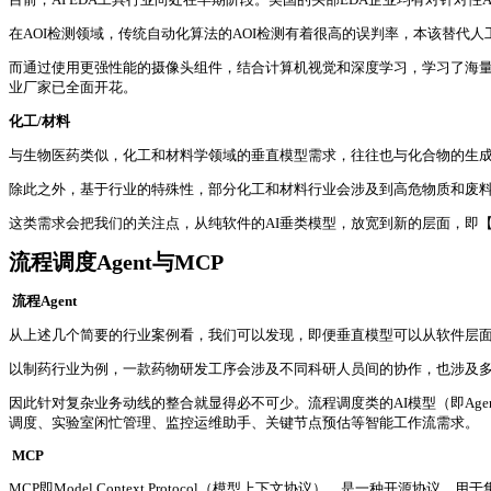
在AOI检测领域，传统自动化算法的AOI检测有着很高的误判率，本该替代
而通过使用更强性能的摄像头组件，结合计算机视觉和深度学习，学习了海量图
业厂家已全面开花。
化工/材料
与生物医药类似，化工和材料学领域的垂直模型需求，往往也与化合物的生
除此之外，基于行业的特殊性，部分化工和材料行业会涉及到高危物质和废料
这类需求会把我们的关注点，从纯软件的AI垂类模型，放宽到新的层面，即【
流程调度Agent与MCP
流程Agent
从上述几个简要的行业案例看，我们可以发现，即便垂直模型可以从软件层
以制药行业为例，一款药物研发工序会涉及不同科研人员间的协作，也涉及
因此针对复杂业务动线的整合就显得必不可少。流程调度类的AI模型（即Ag
调度、实验室闲忙管理、监控运维助手、关键节点预估等智能工作流需求。
MCP
MCP即Model Context Protocol（模型上下文协议），是一种开