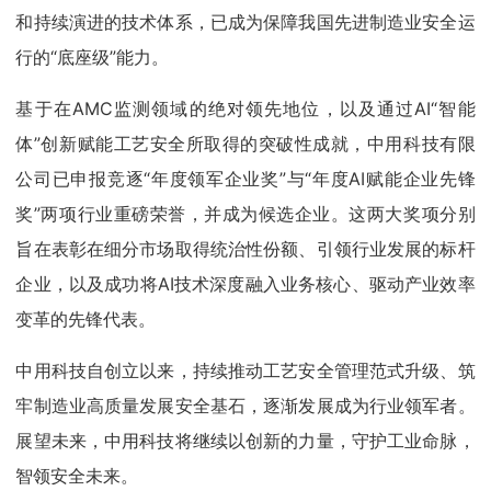
和持续演进的技术体系，已成为保障我国先进制造业安全运
行的“底座级”能力。
基于在AMC监测领域的绝对领先地位，以及通过AI“智能
体”创新赋能工艺安全所取得的突破性成就，中用科技有限
公司已申报竞逐“年度领军企业奖”与“年度AI赋能企业先锋
奖”两项行业重磅荣誉，并成为候选企业。这两大奖项分别
旨在表彰在细分市场取得统治性份额、引领行业发展的标杆
企业，以及成功将AI技术深度融入业务核心、驱动产业效率
变革的先锋代表。
中用科技自创立以来，持续推动工艺安全管理范式升级、筑
牢制造业高质量发展安全基石，逐渐发展成为行业领军者。
展望未来，中用科技将继续以创新的力量，守护工业命脉，
智领安全未来。