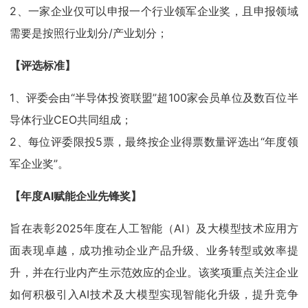
2、一家企业仅可以申报一个行业领军企业奖，且申报领域
需要是按照行业划分/产业划分；
【评选标准】
1、评委会由“半导体投资联盟”超100家会员单位及数百位半
导体行业CEO共同组成；
2、每位评委限投5票，最终按企业得票数量评选出“年度领
军企业奖”。
【年度AI赋能企业先锋奖】
旨在表彰2025年度在人工智能（AI）及大模型技术应用方
面表现卓越，成功推动企业产品升级、业务转型或效率提
升，并在行业内产生示范效应的企业。该奖项重点关注企业
如何积极引入AI技术及大模型实现智能化升级，提升竞争