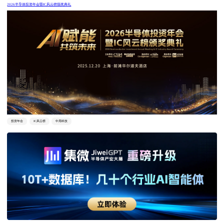
2026半导体投资年会暨IC风云榜颁奖典礼
投资年会
IC风云榜
中用科技