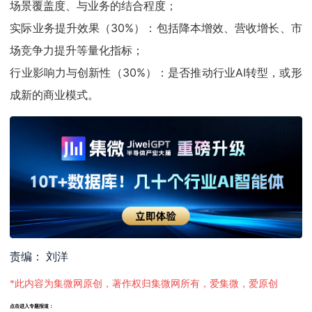
场景覆盖度、与业务的结合程度；
实际业务提升效果（30%）：包括降本增效、营收增长、市
场竞争力提升等量化指标；
行业影响力与创新性（30%）：是否推动行业AI转型，或形
成新的商业模式。
责编： 刘洋
*此内容为集微网原创，著作权归集微网所有，爱集微，爱原创
点击进入专题报道：