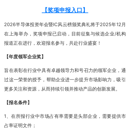
【奖项申报入口】
2026半导体投资年会暨IC风云榜颁奖典礼将于2025年12月
在上海举办，奖项申报已启动，目前征集与候选企业/机构
报道正在进行，欢迎报名参与，共赴行业盛宴！
【年度领军企业奖】
旨在表彰在行业中具有卓越领导力和号召力的领军企业，通
过这一荣誉的授予，帮助企业进一步提升市场影响力，吸引
更多关注和资源，从而持续引领并推动产品的创新发展。
【报名条件】
1、在所报行业中市场占有率需要是头部企业，需要提供市
占率证明文件；