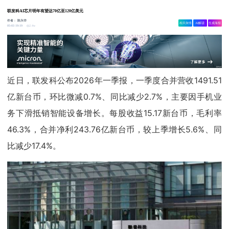
联发科AI芯片明年有望达70亿至120亿美元
作者：
陈兴华
相关舆情
AI解读
生成海报
2.4w
05-03 19:19
近日，联发科公布2026年一季报，一季度合并营收1491.51
亿新台币，环比微减0.7%、同比减少2.7%，主要因手机业
务下滑抵销智能设备增长。每股收益15.17新台币，毛利率
46.3%，合并净利243.76亿新台币，较上季增长5.6%、同
比减少17.4%。