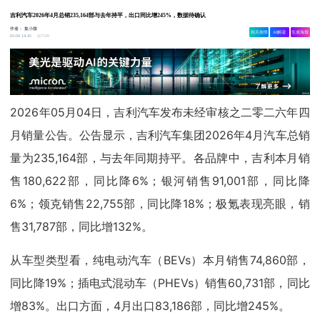
吉利汽车2026年4月总销235,164部与去年持平，出口同比增245%，数据待确认
作者：
集小微
相关舆情
AI解读
生成海报
7548
05-04 14:45
2026年05月04日，吉利汽车发布未经审核之二零二六年四
月销量公告。公告显示，吉利汽车集团2026年4月汽车总销
量为235,164部，与去年同期持平。各品牌中，吉利本月销
售180,622部，同比降6%；银河销售91,001部，同比降
6%；领克销售22,755部，同比降18%；极氪表现亮眼，销
售31,787部，同比增132%。
从车型类型看，纯电动汽车（BEVs）本月销售74,860部，
同比降19%；插电式混动车（PHEVs）销售60,731部，同比
增83%。出口方面，4月出口83,186部，同比增245%。