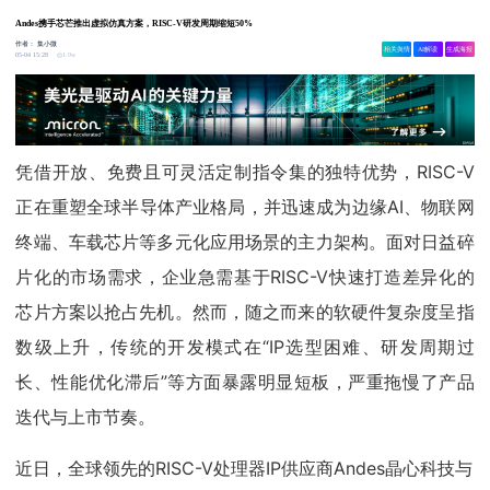
Andes携手芯芒推出虚拟仿真方案，RISC-V研发周期缩短50%
作者：
集小微
相关舆情
AI解读
生成海报
1.9w
05-04 15:28
凭借开放、免费且可灵活定制指令集的独特优势，RISC-V
正在重塑全球半导体产业格局，并迅速成为边缘AI、物联网
终端、车载芯片等多元化应用场景的主力架构。面对日益碎
片化的市场需求，企业急需基于RISC-V快速打造差异化的
芯片方案以抢占先机。然而，随之而来的软硬件复杂度呈指
数级上升，传统的开发模式在“IP选型困难、研发周期过
长、性能优化滞后”等方面暴露明显短板，严重拖慢了产品
迭代与上市节奏。
近日，全球领先的RISC-V处理器IP供应商Andes晶心科技与