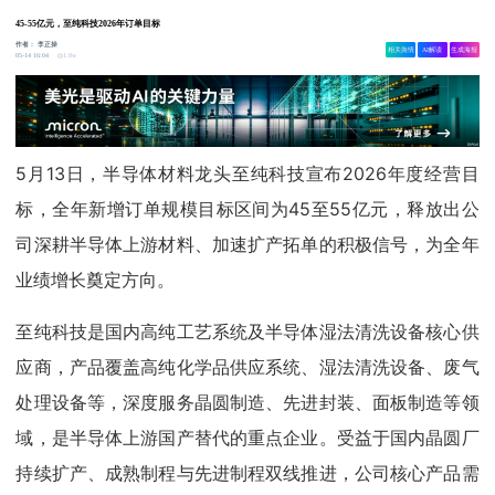
45-55亿元，至纯科技2026年订单目标
作者：
李正操
相关舆情
AI解读
生成海报
1.8w
05-14 16:04
5月13日，半导体材料龙头至纯科技宣布2026年度经营目
标，全年新增订单规模目标区间为45至55亿元，释放出公
司深耕半导体上游材料、加速扩产拓单的积极信号，为全年
业绩增长奠定方向。
至纯科技是国内高纯工艺系统及半导体湿法清洗设备核心供
应商，产品覆盖高纯化学品供应系统、湿法清洗设备、废气
处理设备等，深度服务晶圆制造、先进封装、面板制造等领
域，是半导体上游国产替代的重点企业。受益于国内晶圆厂
持续扩产、成熟制程与先进制程双线推进，公司核心产品需