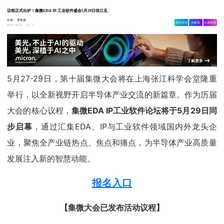
议程正式出炉！集微EDA IP 工业软件盛会5月29日张江见
作者：
爱集微
相关舆情
AI解读
生成海报
5.7w
05-15 10:11
5月27-29日，第十届集微大会将在上海张江科学会堂隆重
举行，以全新视野开启半导体产业交流的新篇章。作为历届
大会的核心议程，
集微EDA IP工业软件论坛将于5月29日同
步启幕
，通过汇集EDA、IP与工业软件领域国内外龙头企
业，聚焦全产业链热点、焦点和痛点，为半导体产业高质量
发展注入新的智慧动能。
报名入口
【集微大会已发布活动议程】