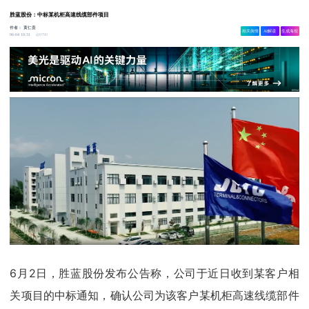
胜蓝股份：中标某机柜高速线缆部件项目
作者：
黄仁贵
相关舆情
AI解读
生成海报
9790
06-04 10:31
6月2日，胜蓝股份发布公告称，公司于近日收到某客户相
关项目的中标通知，确认公司为该客户某机柜高速线缆部件