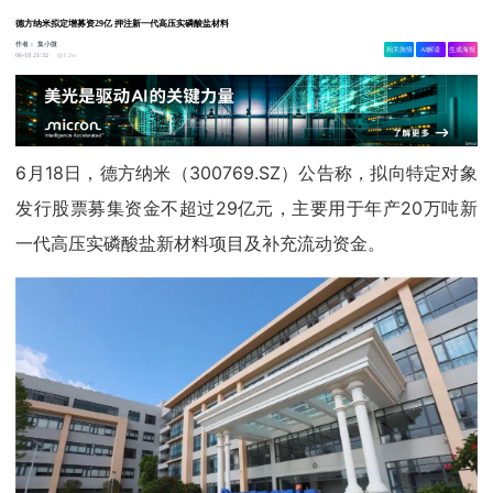
德方纳米拟定增募资29亿 押注新一代高压实磷酸盐材料
作者：
集小微
相关舆情
AI解读
生成海报
1.2w
06-18 21:32
6月18日，德方纳米（300769.SZ）公告称，拟向特定对象
发行股票募集资金不超过29亿元，主要用于年产20万吨新
一代高压实磷酸盐新材料项目及补充流动资金。