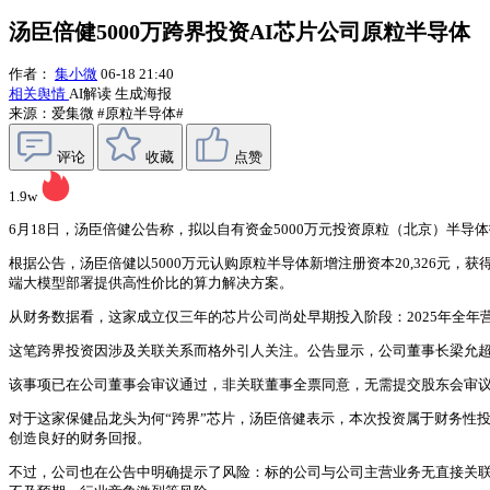
汤臣倍健5000万跨界投资AI芯片公司原粒半导体
作者：
集小微
06-18 21:40
相关舆情
AI解读
生成海报
来源：爱集微
#原粒半导体#
评论
收藏
点赞
1.9w
6月18日，汤臣倍健公告称，拟以自有资金5000万元投资原粒（北京）半导体
根据公告，汤臣倍健以5000万元认购原粒半导体新增注册资本20,326元，获
端大模型部署提供高性价比的算力解决方案。
从财务数据看，这家成立仅三年的芯片公司尚处早期投入阶段：2025年全年营业收入
这笔跨界投资因涉及关联关系而格外引人关注。公告显示，公司董事长梁允
该事项已在公司董事会审议通过，非关联董事全票同意，无需提交股东会审
对于这家保健品龙头为何“跨界”芯片，汤臣倍健表示，本次投资属于财务性
创造良好的财务回报。
不过，公司也在公告中明确提示了风险：标的公司与公司主营业务无直接关