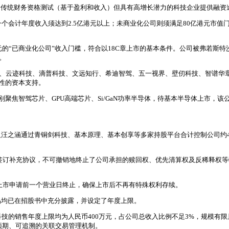
符合传统财务资格测试（基于盈利和收入）但具有高增长潜力的科技企业提供融资
个会计年度收入须达到2.5亿港元以上；未商业化公司则须满足80亿港元市值门
.5亿港元的“已商业化公司”收入门槛，符合以18C章上市的基本条件。公司被弗
。
、云迹科技、滴普科技、文远知行、希迪智驾、五一视界、壁仞科技、智谱华章、M
性的资本支持。
聚焦智驾芯片、GPU高端芯片、Si/GaN功率半导体，待基本半导体上市，该公
汪之涵通过青铜剑科技、基本原理、基本创享等多家持股平台合计控制公司约45
资者签订补充协议，不可撤销地终止了公司承担的赎回权、优先清算权及反稀释
交上市申请前一个营业日终止，确保上市后不再有特殊权利存续。
易均已在招股书中充分披露，并设定了年度上限。
向青铜剑科技的销售年度上限均为人民币400万元，占公司总收入比例不足3%，规
预期、可追溯的关联交易管理机制。