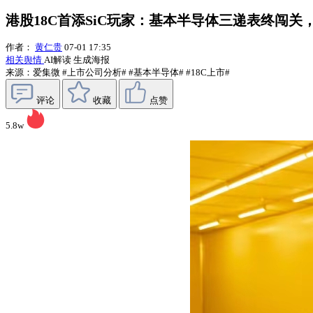
港股18C首添SiC玩家：基本半导体三递表终闯关
作者：
黄仁贵
07-01 17:35
相关舆情
AI解读
生成海报
来源：爱集微
#上市公司分析#
#基本半导体#
#18C上市#
评论
收藏
点赞
5.8w