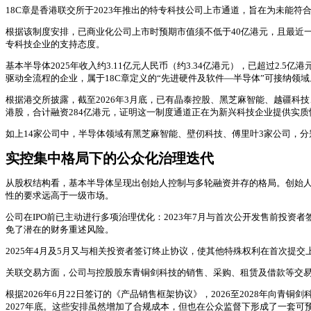
18C章是香港联交所于2023年推出的特专科技公司上市通道，旨在为未能
根据该制度安排，已商业化公司上市时预期市值须不低于40亿港元，且最近一
专科技企业的支持态度。
基本半导体2025年收入约3.11亿元人民币（约3.34亿港元），已超过2
驱动全流程的企业，属于18C章定义的“先进硬件及软件—半导体”可接纳领域
根据港交所披露，截至2026年3月底，已有晶泰控股、黑芝麻智能、越疆科技
港股，合计融资284亿港元，证明这一制度通道正在为新兴科技企业提供实质
如上14家公司中，半导体领域有黑芝麻智能、壁仞科技、傅里叶3家公司，分别
实控集中格局下的公众化治理迭代
从股权结构看，基本半导体呈现出创始人控制与多轮融资并存的格局。创始人
性的要求远高于一级市场。
公司在IPO前已主动进行多项治理优化：2023年7月与首次公开发售前投
免了潜在的财务重述风险。
2025年4月及5月又与相关投资者签订终止协议，使其他特殊权利在首次提
关联交易方面，公司与控股股东青铜剑科技的销售、采购、租赁及借款等交
根据2026年6月22日签订的《产品销售框架协议》，2026至2028年
2027年底。这些安排虽然增加了合规成本，但也在公众监督下形成了一套可