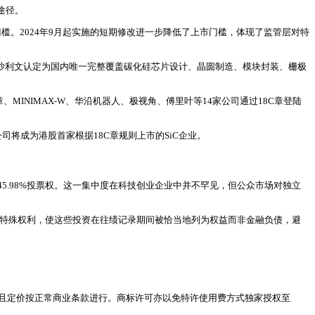
途径。
槛。2024年9月起实施的短期修改进一步降低了上市门槛，体现了监管层对特
若斯特沙利文认定为国内唯一完整覆盖碳化硅芯片设计、晶圆制造、模块封装、栅极
INIMAX-W、华沿机器人、极视角、傅里叶等14家公司通过18C章登陆
司将成为港股首家根据18C章规则上市的SiC企业。
.98%投票权。这一集中度在科技创业企业中并不罕见，但公众市场对独立
权等特殊权利，使这些投资在往绩记录期间被恰当地列为权益而非金融负债，避
模有限且定价按正常商业条款进行。商标许可亦以免特许使用费方式独家授权至