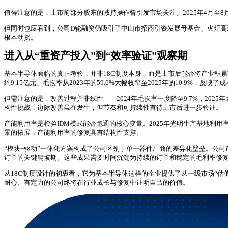
值得注意的是，上市前部分股东的减持操作曾引发市场关注。2025年4月至
但同时也应看到，公司D轮融资仍吸引了中山市招商引资发展母基金、火炬高新
根本动摇。
进入从“重资产投入”到“效率验证”观察期
基本半导体面临的真正考验，并非18C制度本身，而是上市后能否将产业积累
约9.15亿元。毛损率从2023年的59.6%大幅收窄至2025年的10.9%，
但需注意的是，改善过程并非线性——2024年毛损率一度降至9.7%，20
构性挑战，边际改善虽在发生，但节奏和可持续性有待上市后进一步验证。
产能利用率是检验IDM模式能否跑通的核心变量。2025年光明生产基地利用率6
景的拓展，产能利用率的修复具有结构性支撑。
“模块+驱动”一体化方案构成了公司区别于单一器件厂商的差异化壁垒。公司产
订单的关键爬坡期。这些成果需要时间沉淀为持续的订单和稳定的毛利率修
从18C制度设计的初衷看，它为基本半导体这样的企业提供了从一级市场“估
耐心、有定力的公司终将在行业成长与修复中证明自己的价值。