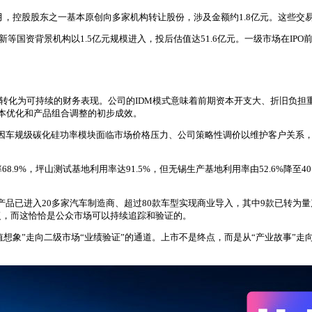
8月，控股股东之一基本原创向多家机构转让股份，涉及金额约1.8亿元。这些
等国资背景机构以1.5亿元规模进入，投后估值达51.6亿元。一级市场在IP
转化为可持续的财务表现。公司的IDM模式意味着前期资本开支大、折旧负担重，
反映了成本优化和产品组合调整的初步成效。
25年因车规级碳化硅功率模块面临市场价格压力、公司策略性调价以维护客户关系
8.9%，坪山测试基地利用率达91.5%，但无锡生产基地利用率由52.6%降至
品已进入20多家汽车制造商、超过80款车型实现商业导入，其中9款已转为量
复，而这恰恰是公众市场可以持续追踪和验证的。
值想象”走向二级市场“业绩验证”的通道。上市不是终点，而是从“产业故事”走