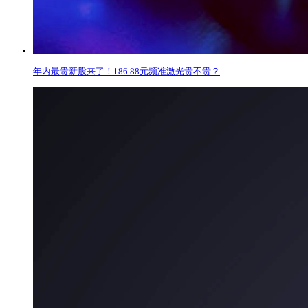
年内最贵新股来了！186.88元频准激光贵不贵？