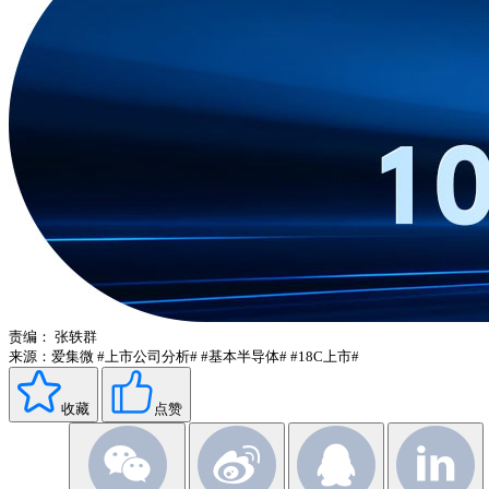
责编：
张轶群
来源：爱集微
#上市公司分析#
#基本半导体#
#18C上市#
收藏
点赞