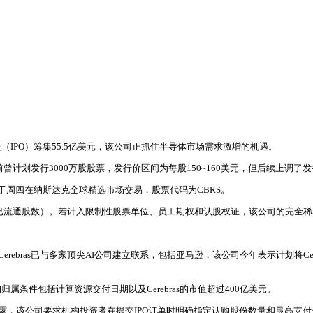
次公开募股（IPO）筹集55.5亿美元，该公司正抓住半导体市场需求激增的机遇。
s此前曾计划发行3000万股股票，发行价区间为每股150~160美元，但后续上
于周四在纳斯达克全球精选市场交易，股票代码为CBRS。
发行和已流通股数）。若计入限制性股票单位、员工期权和认股权证，该公司的完全稀
ebras已与多家顶尖AI公司建立联系，包括亚马逊，该公司今年表示计划将Cerebr
证的归属条件包括计算资源交付日期以及Cerebras的市值超过400亿美元。
士透露，该公司要求机构投资者在提交IPO订单时明确指定认购股份数量和最高支