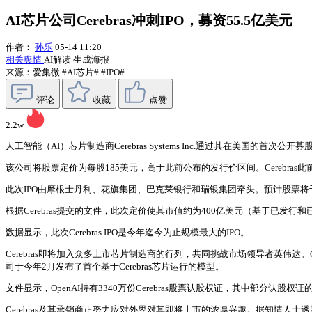
AI芯片公司Cerebras冲刺IPO，募资55.5亿美元
作者：
孙乐
05-14 11:20
相关舆情
AI解读
生成海报
来源：爱集微
#AI芯片#
#IPO#
评论
收藏
点赞
2.2w
人工智能（AI）芯片制造商Cerebras Systems Inc.通过其在美国的首
该公司将股票定价为每股185美元，高于此前公布的发行价区间。Cerebra
此次IPO由摩根士丹利、花旗集团、巴克莱银行和瑞银集团牵头。预计股票将
根据Cerebras提交的文件，此次定价使其市值约为400亿美元（基于已
数据显示，此次Cerebras IPO是今年迄今为止规模最大的IPO。
Cerebras即将加入众多上市芯片制造商的行列，共同挑战市场领导者英伟达。Cer
司于今年2月发布了首个基于Cerebras芯片运行的模型。
文件显示，OpenAI持有3340万份Cerebras股票认股权证，其中部分认股权
Cerebras及其承销商正努力应对外界对其即将上市的浓厚兴趣。据知情人