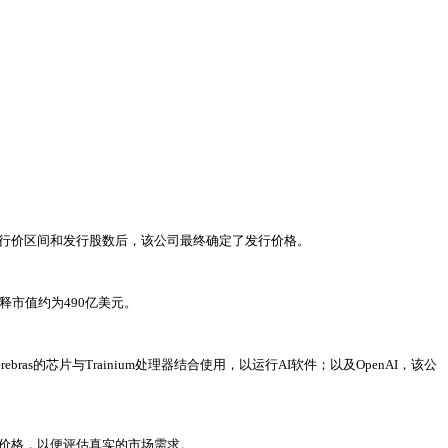
调了发行价区间和发行股数后，该公司最终确定了发行价格。
释市值约为490亿美元。
as的芯片与Trainium处理器结合使用，以运行AI软件；以及OpenAI，该公
付价格，以便评估真实的市场需求。