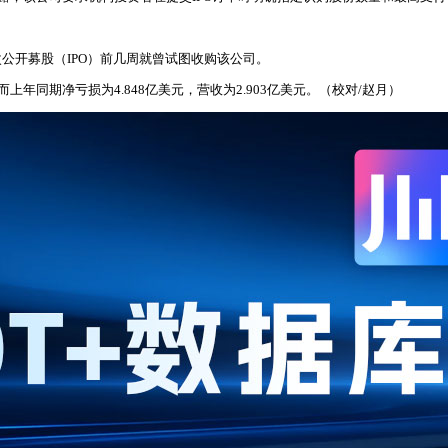
s预计首次公开募股（IPO）前几周就曾试图收购该公司。
而上年同期净亏损为4.848亿美元，营收为2.903亿美元。（校对/赵月）