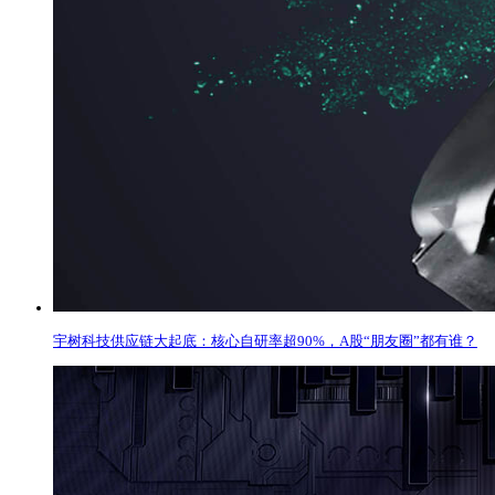
宇树科技供应链大起底：核心自研率超90%，A股“朋友圈”都有谁？