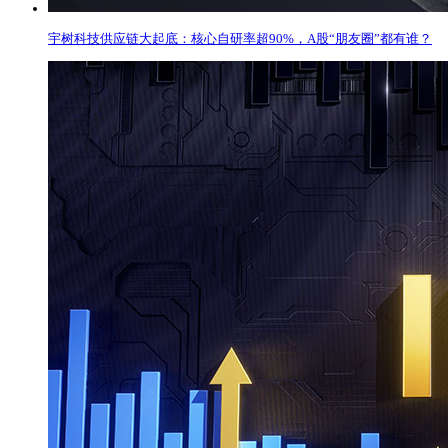
宇树科技供应链大起底：核心自研率超90%，A股“朋友圈”都有谁？