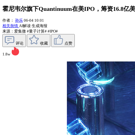
霍尼韦尔旗下Quantinuum在美IPO，筹资16.8亿
作者：
孙乐
06-04 10:01
相关舆情
AI解读
生成海报
来源：爱集微
#量子计算#
#IPO#
评论
收藏
点赞
1.8w