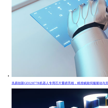
兆易创新GD32H77R机器人专用芯片重磅亮相，精准赋能伺服驱动与