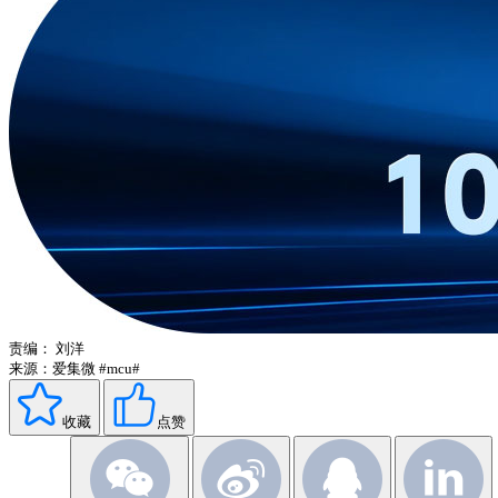
责编：
刘洋
来源：爱集微
#mcu#
收藏
点赞