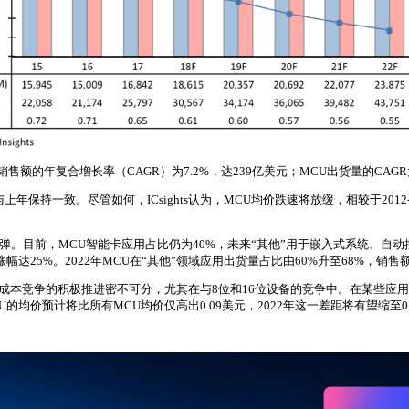
MCU销售额的年复合增长率（CAGR）为7.2%，达239亿美元；MCU出货量的CAGR为
一致。尽管如何，ICsights认为，MCU均价跌速将放缓，相较于2012-2017年
。目前，MCU智能卡应用占比仍为40%，未来“其他”用于嵌入式系统、自动控制、
幅达25%。2022年MCU在“其他”领域应用出货量占比由60%升至68%，销售
成本竞争的积极推进密不可分，尤其在与8位和16位设备的竞争中。在某些应用中，
MCU的均价预计将比所有MCU均价仅高出0.09美元，2022年这一差距将有望缩至0.