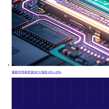
盛群半导体官宣MCU涨价10%~20%